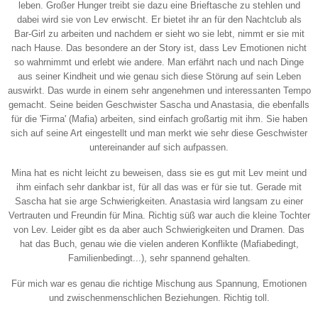
leben. Großer Hunger treibt sie dazu eine Brieftasche zu stehlen und
dabei wird sie von Lev erwischt. Er bietet ihr an für den Nachtclub als
Bar-Girl zu arbeiten und nachdem er sieht wo sie lebt, nimmt er sie mit
nach Hause. Das besondere an der Story ist, dass Lev Emotionen nicht
so wahrnimmt und erlebt wie andere. Man erfährt nach und nach Dinge
aus seiner Kindheit und wie genau sich diese Störung auf sein Leben
auswirkt. Das wurde in einem sehr angenehmen und interessanten Tempo
gemacht. Seine beiden Geschwister Sascha und Anastasia, die ebenfalls
für die 'Firma' (Mafia) arbeiten, sind einfach großartig mit ihm. Sie haben
sich auf seine Art eingestellt und man merkt wie sehr diese Geschwister
untereinander auf sich aufpassen.
Mina hat es nicht leicht zu beweisen, dass sie es gut mit Lev meint und
ihm einfach sehr dankbar ist, für all das was er für sie tut. Gerade mit
Sascha hat sie arge Schwierigkeiten. Anastasia wird langsam zu einer
Vertrauten und Freundin für Mina. Richtig süß war auch die kleine Tochter
von Lev. Leider gibt es da aber auch Schwierigkeiten und Dramen. Das
hat das Buch, genau wie die vielen anderen Konflikte (Mafiabedingt,
Familienbedingt...), sehr spannend gehalten.
Für mich war es genau die richtige Mischung aus Spannung, Emotionen
und zwischenmenschlichen Beziehungen. Richtig toll.