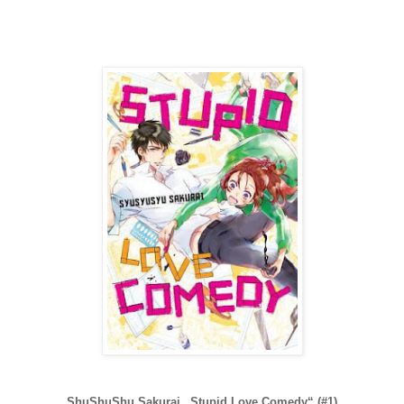
ShuShuShu Sakurai „Stupid Love Comedy“ (#1)